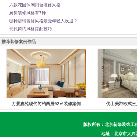
·
六款花园休闲阳台装修风格
·
厨房装修风格有7种
·
哪种店铺装修风格最受年轻人欢迎？
·
现代简约风格搭配技巧
推荐装修案例作品
万景嘉苑现代简约两居92㎡装修案例
优山美郡欧式三
版权所有：
北京新绿装饰工
地址：北京市大兴